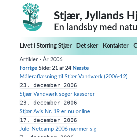
Stjær, Jyllands H
En landsby med natur
Livet i Storring Stjær
Det sker
Kontakter
O
Artikler - År 2006
Forrige
Side:
21
af 24
Næste
Måleraflæsning til Stjær Vandværk (2006-12)
23. december 2006
Stjær Vandværk søger kasserer
23. december 2006
Stjær Avis Nr. 19 er nu online
17. december 2006
Jule-Netcamp 2006 nærmer sig