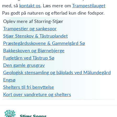
med, så
kontakt os
. Læs mere om
Trampestilauget
Pas godt på naturen og efterlad kun dine fodspor.
Oplev mere af Storring-Stjær
Trampestier og sankespor
Stjær Stenskov & Tåstruplandet
Præstegårdsskovene & Gammelgård Sø
Bakkeskoven og Bjørnebjerge
Fugletårn ved Tåstrup Sø
Den gamle grusgrav
Geologisk stensamling og bålplads ved Målundegård
Engsø
Shelters til fri benyttelse
Kort over vandreture og shelters