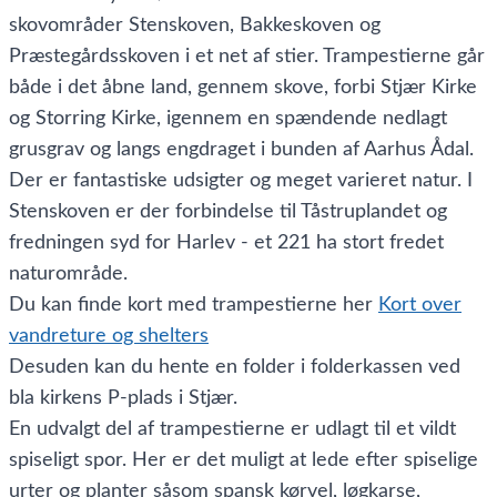
skovområder Stenskoven, Bakkeskoven og
Præstegårdsskoven i et net af stier. Trampestierne går
både i det åbne land, gennem skove, forbi Stjær Kirke
og Storring Kirke, igennem en spændende nedlagt
grusgrav og langs engdraget i bunden af Aarhus Ådal.
Der er fantastiske udsigter og meget varieret natur. I
Stenskoven er der forbindelse til Tåstruplandet og
fredningen syd for Harlev - et 221 ha stort fredet
naturområde.
Du kan finde kort med trampestierne her
Kort over
vandreture og shelters
Desuden kan du hente en folder i folderkassen ved
bla kirkens P-plads i Stjær.
En udvalgt del af trampestierne er udlagt til et vildt
spiseligt spor. Her er det muligt at lede efter spiselige
urter og planter såsom spansk kørvel, løgkarse,