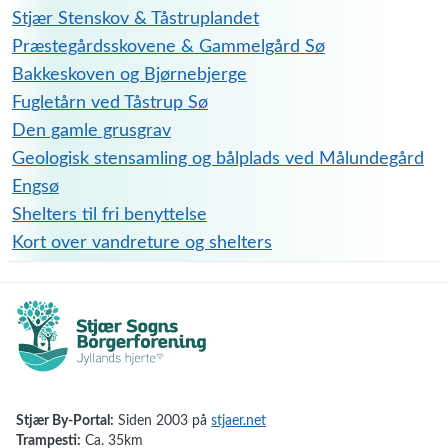
Stjær Stenskov & Tåstruplandet
Præstegårdsskovene & Gammelgård Sø
Bakkeskoven og Bjørnebjerge
Fugletårn ved Tåstrup Sø
Den gamle grusgrav
Geologisk stensamling og bålplads ved Målundegård
Engsø
Shelters til fri benyttelse
Kort over vandreture og shelters
Stjær By-Portal:
Siden 2003 på
stjaer.net
Trampesti:
Ca. 35km