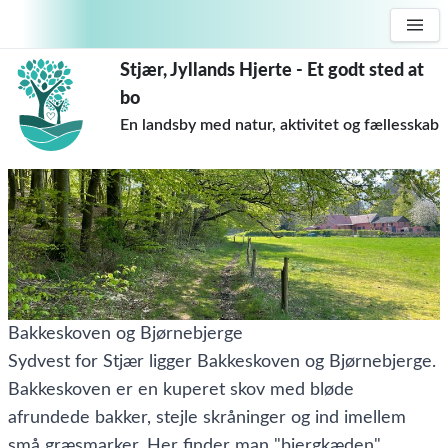
Stjær, Jyllands Hjerte - Et godt sted at
bo
En landsby med natur, aktivitet og fællesskab
Bakkeskoven og Bjørnebjerge
Sydvest for Stjær ligger Bakkeskoven og Bjørnebjerge.
Bakkeskoven er en kuperet skov med bløde
afrundede bakker, stejle skråninger og ind imellem
små græsmarker. Her finder man "bjergkæden"