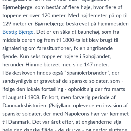
Bjørnebjerge, som består af flere høje, hvor flere af
toppene er over 120 meter. Med højdemeter på op til
129 meter er Bjørnebjerge beskrevet på hjemmesiden
Bestig Bjerge
. Det er en såkaldt baunehøj, som fra
middelalderen og frem til 1800-tallet blev brugt til
signalering om faresituationer, fx en angribende
fjende. Kun seks toppe er højere i Søhøjlandet,
herunder Himmelbjerget med sine 147 meter.
I Bakkeskoven findes også ”Spaniolerbrønden”, der
sandsynligvis er gravet af de spanske soldater, som -
ifølge den lokale fortælling - opholdt sig der fra marts
til august i 1808. En kort, men farverig periode af
Danmarkshistorien. Østjylland oplevede en invasion af
spanske soldater, der med Napoleons hær var kommet
til Danmark. Det var året efter, at englænderne stjal
hele den danske flåde - de skurke - og derfor sluttede