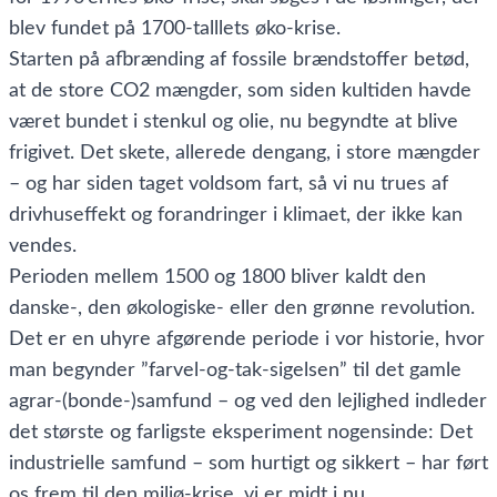
blev fundet på 1700-talllets øko-krise.
Starten på afbrænding af fossile brændstoffer betød,
at de store CO2 mængder, som siden kultiden havde
været bundet i stenkul og olie, nu begyndte at blive
frigivet. Det skete, allerede dengang, i store mængder
– og har siden taget voldsom fart, så vi nu trues af
drivhuseffekt og forandringer i klimaet, der ikke kan
vendes.
Perioden mellem 1500 og 1800 bliver kaldt den
danske-, den økologiske- eller den grønne revolution.
Det er en uhyre afgørende periode i vor historie, hvor
man begynder ”farvel-og-tak-sigelsen” til det gamle
agrar-(bonde-)samfund – og ved den lejlighed indleder
det største og farligste eksperiment nogensinde: Det
industrielle samfund – som hurtigt og sikkert – har ført
os frem til den miljø-krise, vi er midt i nu.