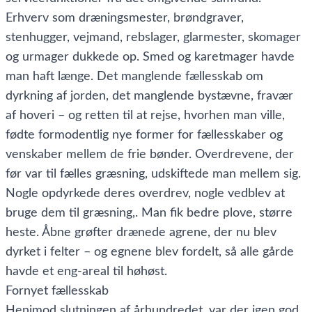
Erhverv som dræningsmester, brøndgraver,
stenhugger, vejmand, rebslager, glarmester, skomager
og urmager dukkede op. Smed og karetmager havde
man haft længe. Det manglende fællesskab om
dyrkning af jorden, det manglende bystævne, fravær
af hoveri – og retten til at rejse, hvorhen man ville,
fødte formodentlig nye former for fællesskaber og
venskaber mellem de frie bønder. Overdrevene, der
før var til fælles græsning, udskiftede man mellem sig.
Nogle opdyrkede deres overdrev, nogle vedblev at
bruge dem til græsning,. Man fik bedre plove, større
heste. Åbne grøfter drænede agrene, der nu blev
dyrket i felter – og egnene blev fordelt, så alle gårde
havde et eng-areal til høhøst.
Fornyet fællesskab
Henimod slutningen af århundredet, var der igen god