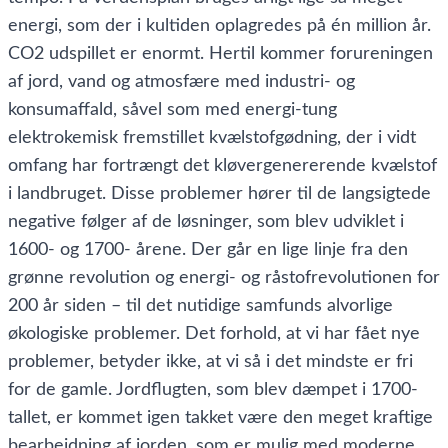
energi, som der i kultiden oplagredes på én million år.
CO2 udspillet er enormt. Hertil kommer forureningen
af jord, vand og atmosfære med industri- og
konsumaffald, såvel som med energi-tung
elektrokemisk fremstillet kvælstofgødning, der i vidt
omfang har fortrængt det kløvergenererende kvælstof
i landbruget. Disse problemer hører til de langsigtede
negative følger af de løsninger, som blev udviklet i
1600- og 1700- årene. Der går en lige linje fra den
grønne revolution og energi- og råstofrevolutionen for
200 år siden – til det nutidige samfunds alvorlige
økologiske problemer. Det forhold, at vi har fået nye
problemer, betyder ikke, at vi så i det mindste er fri
for de gamle. Jordflugten, som blev dæmpet i 1700-
tallet, er kommet igen takket være den meget kraftige
bearbejdning af jorden, som er mulig med moderne