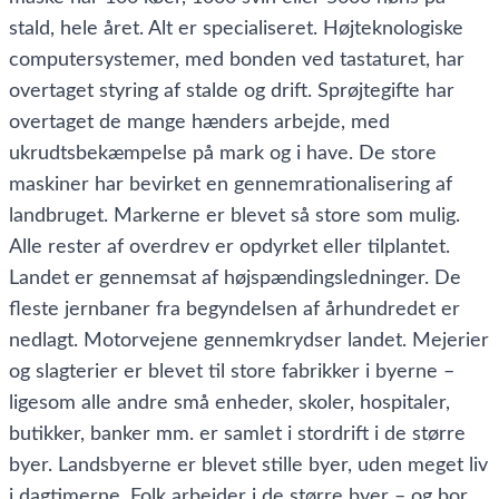
stald, hele året. Alt er specialiseret. Højteknologiske
computersystemer, med bonden ved tastaturet, har
overtaget styring af stalde og drift. Sprøjtegifte har
overtaget de mange hænders arbejde, med
ukrudtsbekæmpelse på mark og i have. De store
maskiner har bevirket en gennemrationalisering af
landbruget. Markerne er blevet så store som mulig.
Alle rester af overdrev er opdyrket eller tilplantet.
Landet er gennemsat af højspændingsledninger. De
fleste jernbaner fra begyndelsen af århundredet er
nedlagt. Motorvejene gennemkrydser landet. Mejerier
og slagterier er blevet til store fabrikker i byerne –
ligesom alle andre små enheder, skoler, hospitaler,
butikker, banker mm. er samlet i stordrift i de større
byer. Landsbyerne er blevet stille byer, uden meget liv
i dagtimerne. Folk arbejder i de større byer – og bor,