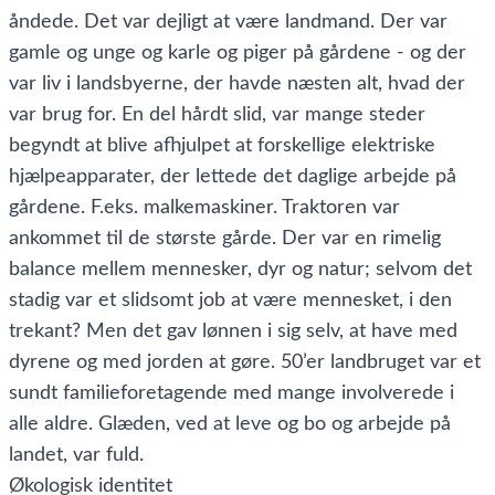
åndede. Det var dejligt at være landmand. Der var
gamle og unge og karle og piger på gårdene - og der
var liv i landsbyerne, der havde næsten alt, hvad der
var brug for. En del hårdt slid, var mange steder
begyndt at blive afhjulpet at forskellige elektriske
hjælpeapparater, der lettede det daglige arbejde på
gårdene. F.eks. malkemaskiner. Traktoren var
ankommet til de største gårde. Der var en rimelig
balance mellem mennesker, dyr og natur; selvom det
stadig var et slidsomt job at være mennesket, i den
trekant? Men det gav lønnen i sig selv, at have med
dyrene og med jorden at gøre. 50’er landbruget var et
sundt familieforetagende med mange involverede i
alle aldre. Glæden, ved at leve og bo og arbejde på
landet, var fuld.
Økologisk identitet