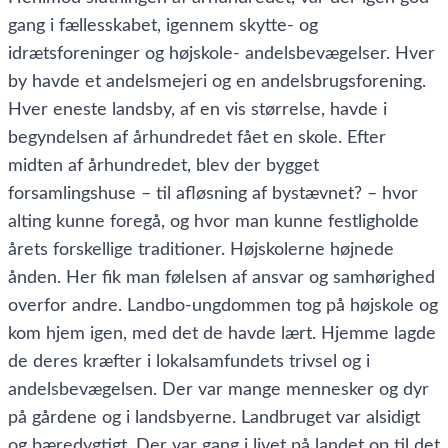
gang i fællesskabet, igennem skytte- og
idrætsforeninger og højskole- andelsbevægelser. Hver
by havde et andelsmejeri og en andelsbrugsforening.
Hver eneste landsby, af en vis størrelse, havde i
begyndelsen af århundredet fået en skole. Efter
midten af århundredet, blev der bygget
forsamlingshuse – til afløsning af bystævnet? – hvor
alting kunne foregå, og hvor man kunne festligholde
årets forskellige traditioner. Højskolerne højnede
ånden. Her fik man følelsen af ansvar og samhørighed
overfor andre. Landbo-ungdommen tog på højskole og
kom hjem igen, med det de havde lært. Hjemme lagde
de deres kræfter i lokalsamfundets trivsel og i
andelsbevægelsen. Der var mange mennesker og dyr
på gårdene og i landsbyerne. Landbruget var alsidigt
og bæredygtigt. Der var gang i livet på landet op til det