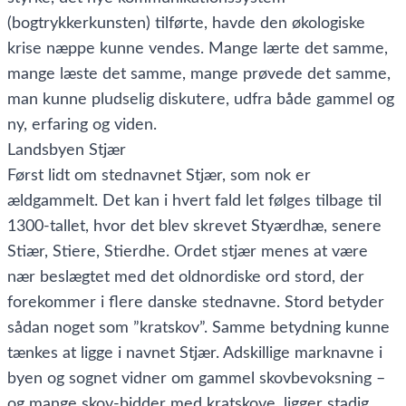
(bogtrykkerkunsten) tilførte, havde den økologiske
krise næppe kunne vendes. Mange lærte det samme,
mange læste det samme, mange prøvede det samme,
man kunne pludselig diskutere, udfra både gammel og
ny, erfaring og viden.
Landsbyen Stjær
Først lidt om stednavnet Stjær, som nok er
ældgammelt. Det kan i hvert fald let følges tilbage til
1300-tallet, hvor det blev skrevet Styærdhæ, senere
Stiær, Stiere, Stierdhe. Ordet stjær menes at være
nær beslægtet med det oldnordiske ord stord, der
forekommer i flere danske stednavne. Stord betyder
sådan noget som ”kratskov”. Samme betydning kunne
tænkes at ligge i navnet Stjær. Adskillige marknavne i
byen og sognet vidner om gammel skovbevoksning –
og mange skov-bidder med kratskove, ligger stadig