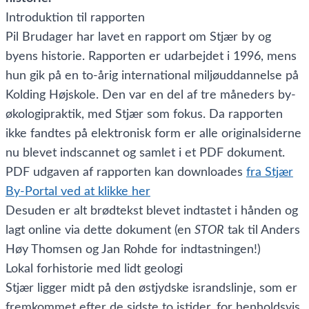
Introduktion til rapporten
Pil Brudager har lavet en rapport om Stjær by og
byens historie. Rapporten er udarbejdet i 1996, mens
hun gik på en to-årig international miljøuddannelse på
Kolding Højskole. Den var en del af tre måneders by-
økologipraktik, med Stjær som fokus. Da rapporten
ikke fandtes på elektronisk form er alle originalsiderne
nu blevet indscannet og samlet i et PDF dokument.
PDF udgaven af rapporten kan downloades
fra Stjær
By-Portal ved at klikke her
Desuden er alt brødtekst blevet indtastet i hånden og
lagt online via dette dokument (en
STOR
tak til Anders
Høy Thomsen og Jan Rohde for indtastningen!)
Lokal forhistorie med lidt geologi
Stjær ligger midt på den østjydske israndslinje, som er
fremkommet efter de sidste to istider, for henholdsvis