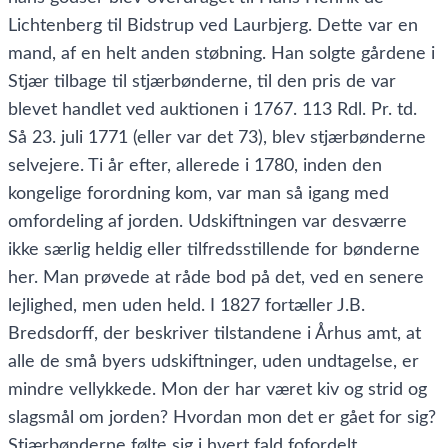
Lichtenberg til Bidstrup ved Laurbjerg. Dette var en
mand, af en helt anden støbning. Han solgte gårdene i
Stjær tilbage til stjærbønderne, til den pris de var
blevet handlet ved auktionen i 1767. 113 Rdl. Pr. td.
Så 23. juli 1771 (eller var det 73), blev stjærbønderne
selvejere. Ti år efter, allerede i 1780, inden den
kongelige forordning kom, var man så igang med
omfordeling af jorden. Udskiftningen var desværre
ikke særlig heldig eller tilfredsstillende for bønderne
her. Man prøvede at råde bod på det, ved en senere
lejlighed, men uden held. I 1827 fortæller J.B.
Bredsdorff, der beskriver tilstandene i Århus amt, at
alle de små byers udskiftninger, uden undtagelse, er
mindre vellykkede. Mon der har været kiv og strid og
slagsmål om jorden? Hvordan mon det er gået for sig?
Stjærbønderne følte sig i hvert fald fofordelt.