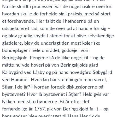
Næste skridt i processen var de noget usikre overfor.
hvordan skulle de forholde sig i praksis, med så stort
et forehavende. Her faldt de i hænderne på en
udspekuleret rad, som de overlod at handle for sig –
og blev gruelig snydt. I stedet for at blive selvstændige
gårdejere, blev de underlagt den mest koleriske
bondeplager i hele området, godsejer von
Beringskjold. Pengene så de ikke noget til – og de
måtte nu yde hoveri på von Beringskjolds gård
Kalbygård ved Låsby og på hans hovedgård Søbygård
ved Hammel. Hvordan har stemningen mon været, i
Stjær, i de år? Hvordan foregik diskussionerne på
bystævnet? Hvor lå bystævnet i Stjær? Heldigvis var
lykken med stjærbønderne. Få år efter det
forfærdelige år 1767, gik von Beringskjold fallit – og
hans godser blev overdraget til Hans Henrik de