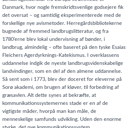
Danmark, hvor nogle fremskridtsvenlige godsejere fik
det oversat – og samtidig eksperimenterede med de
forskellige nye avismetoder. Herregårdsbibliotekerne
bugnede af fremmed landbrugslitteratur, og fra
1780’erne blev lokal undervisning af bønder, i
landbrug, almindelig – ofte baseret på den tyske Esaias
Fleichers Agerdyrknings-Katekismus. I overklassens
uddannelse indgik de nyeste landbrugsvidenskabelige
landvindinger, som en del af den almene uddannelse.
Så sent som i 1773, blev der doceret for eleverne på
Sorø akademi, om brugen af kløver, til forbedring af
græsavlen. Alt dette synes at bekræfte, at
kommunikationssystemernes stade er en af de
vigtigste måder, hvorpå man kan måle, de
menneskelige samfunds udvikling. Uden den enorme
styrke, det nye kommunikationssystem