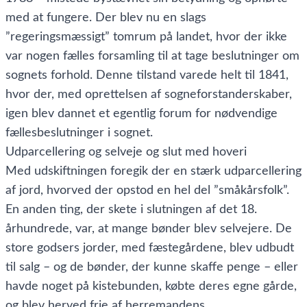
med at fungere. Der blev nu en slags
”regeringsmæssigt” tomrum på landet, hvor der ikke
var nogen fælles forsamling til at tage beslutninger om
sognets forhold. Denne tilstand varede helt til 1841,
hvor der, med oprettelsen af sogneforstanderskaber,
igen blev dannet et egentlig forum for nødvendige
fællesbeslutninger i sognet.
Udparcellering og selveje og slut med hoveri
Med udskiftningen foregik der en stærk udparcellering
af jord, hvorved der opstod en hel del ”småkårsfolk”.
En anden ting, der skete i slutningen af det 18.
århundrede, var, at mange bønder blev selvejere. De
store godsers jorder, med fæstegårdene, blev udbudt
til salg – og de bønder, der kunne skaffe penge – eller
havde noget på kistebunden, købte deres egne gårde,
og blev herved frie af herremandens