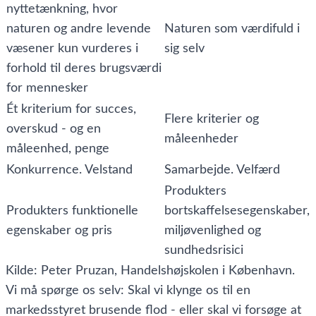
nyttetænkning, hvor
naturen og andre levende
Naturen som værdifuld i
væsener kun vurderes i
sig selv
forhold til deres brugsværdi
for mennesker
Ét kriterium for succes,
Flere kriterier og
overskud - og en
måleenheder
måleenhed, penge
Konkurrence. Velstand
Samarbejde. Velfærd
Produkters
Produkters funktionelle
bortskaffelsesegenskaber,
egenskaber og pris
miljøvenlighed og
sundhedsrisici
Kilde: Peter Pruzan, Handelshøjskolen i København.
Vi må spørge os selv: Skal vi klynge os til en
markedsstyret brusende flod - eller skal vi forsøge at