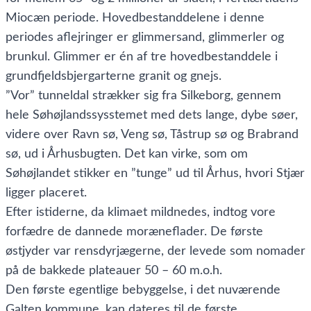
Miocæn periode. Hovedbestanddelene i denne
periodes aflejringer er glimmersand, glimmerler og
brunkul. Glimmer er én af tre hovedbestanddele i
grundfjeldsbjergarterne granit og gnejs.
”Vor” tunneldal strækker sig fra Silkeborg, gennem
hele Søhøjlandssysstemet med dets lange, dybe søer,
videre over Ravn sø, Veng sø, Tåstrup sø og Brabrand
sø, ud i Århusbugten. Det kan virke, som om
Søhøjlandet stikker en ”tunge” ud til Århus, hvori Stjær
ligger placeret.
Efter istiderne, da klimaet mildnedes, indtog vore
forfædre de dannede moræneflader. De første
østjyder var rensdyrjægerne, der levede som nomader
på de bakkede plateauer 50 – 60 m.o.h.
Den første egentlige bebyggelse, i det nuværende
Galten kommune, kan dateres til de første