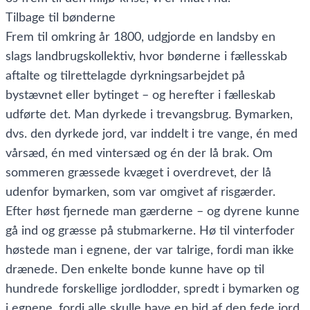
Tilbage til bønderne
Frem til omkring år 1800, udgjorde en landsby en
slags landbrugskollektiv, hvor bønderne i fællesskab
aftalte og tilrettelagde dyrkningsarbejdet på
bystævnet eller bytinget – og herefter i fælleskab
udførte det. Man dyrkede i trevangsbrug. Bymarken,
dvs. den dyrkede jord, var inddelt i tre vange, én med
vårsæd, én med vintersæd og én der lå brak. Om
sommeren græssede kvæget i overdrevet, der lå
udenfor bymarken, som var omgivet af risgærder.
Efter høst fjernede man gærderne – og dyrene kunne
gå ind og græsse på stubmarkerne. Hø til vinterfoder
høstede man i egnene, der var talrige, fordi man ikke
drænede. Den enkelte bonde kunne have op til
hundrede forskellige jordlodder, spredt i bymarken og
i egnene, fordi alle skulle have en bid af den fede jord