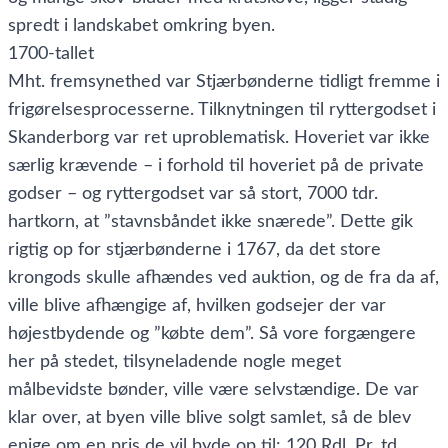
spredt i landskabet omkring byen.
1700-tallet
Mht. fremsynethed var Stjærbønderne tidligt fremme i
frigørelsesprocesserne. Tilknytningen til ryttergodset i
Skanderborg var ret uproblematisk. Hoveriet var ikke
særlig krævende – i forhold til hoveriet på de private
godser – og ryttergodset var så stort, 7000 tdr.
hartkorn, at ”stavnsbåndet ikke snærede”. Dette gik
rigtig op for stjærbønderne i 1767, da det store
krongods skulle afhændes ved auktion, og de fra da af,
ville blive afhængige af, hvilken godsejer der var
højestbydende og ”købte dem”. Så vore forgængere
her på stedet, tilsyneladende nogle meget
målbevidste bønder, ville være selvstændige. De var
klar over, at byen ville blive solgt samlet, så de blev
enige om en pris de vil byde op til: 120 Rdl. Pr. td.