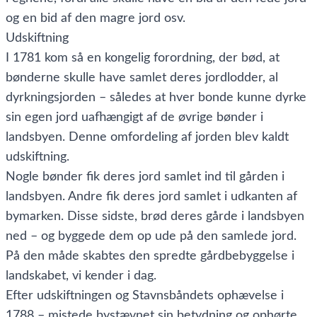
og en bid af den magre jord osv.
Udskiftning
I 1781 kom så en kongelig forordning, der bød, at
bønderne skulle have samlet deres jordlodder, al
dyrkningsjorden – således at hver bonde kunne dyrke
sin egen jord uafhængigt af de øvrige bønder i
landsbyen. Denne omfordeling af jorden blev kaldt
udskiftning.
Nogle bønder fik deres jord samlet ind til gården i
landsbyen. Andre fik deres jord samlet i udkanten af
bymarken. Disse sidste, brød deres gårde i landsbyen
ned – og byggede dem op ude på den samlede jord.
På den måde skabtes den spredte gårdbebyggelse i
landskabet, vi kender i dag.
Efter udskiftningen og Stavnsbåndets ophævelse i
1788 – mistede bystævnet sin betydning og ophørte