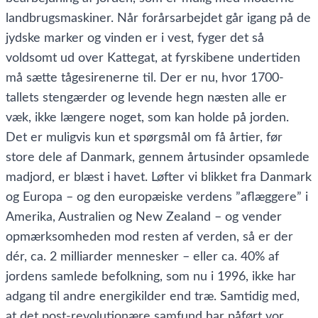
landbrugsmaskiner. Når forårsarbejdet går igang på de
jydske marker og vinden er i vest, fyger det så
voldsomt ud over Kattegat, at fyrskibene undertiden
må sætte tågesirenerne til. Der er nu, hvor 1700-
tallets stengærder og levende hegn næsten alle er
væk, ikke længere noget, som kan holde på jorden.
Det er muligvis kun et spørgsmål om få årtier, før
store dele af Danmark, gennem årtusinder opsamlede
madjord, er blæst i havet. Løfter vi blikket fra Danmark
og Europa – og den europæiske verdens ”aflæggere” i
Amerika, Australien og New Zealand – og vender
opmærksomheden mod resten af verden, så er der
dér, ca. 2 milliarder mennesker – eller ca. 40% af
jordens samlede befolkning, som nu i 1996, ikke har
adgang til andre energikilder end træ. Samtidig med,
at det post-revolutionære samfund har påført vor