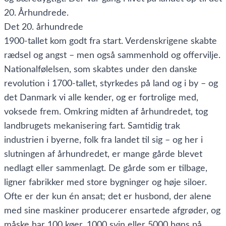
20. Århundrede.
Det 20. århundrede
1900-tallet kom godt fra start. Verdenskrigene skabte
rædsel og angst – men også sammenhold og offervilje.
Nationalfølelsen, som skabtes under den danske
revolution i 1700-tallet, styrkedes på land og i by – og
det Danmark vi alle kender, og er fortrolige med,
voksede frem. Omkring midten af århundredet, tog
landbrugets mekanisering fart. Samtidig trak
industrien i byerne, folk fra landet til sig – og her i
slutningen af århundredet, er mange gårde blevet
nedlagt eller sammenlagt. De gårde som er tilbage,
ligner fabrikker med store bygninger og høje siloer.
Ofte er der kun én ansat; det er husbond, der alene
med sine maskiner producerer ensartede afgrøder, og
måske har 100 køer, 1000 svin eller 5000 høns på