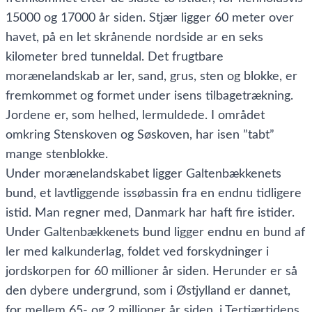
15000 og 17000 år siden. Stjær ligger 60 meter over
havet, på en let skrånende nordside ar en seks
kilometer bred tunneldal. Det frugtbare
morænelandskab ar ler, sand, grus, sten og blokke, er
fremkommet og formet under isens tilbagetrækning.
Jordene er, som helhed, lermuldede. I området
omkring Stenskoven og Søskoven, har isen ”tabt”
mange stenblokke.
Under morænelandskabet ligger Galtenbækkenets
bund, et lavtliggende issøbassin fra en endnu tidligere
istid. Man regner med, Danmark har haft fire istider.
Under Galtenbækkenets bund ligger endnu en bund af
ler med kalkunderlag, foldet ved forskydninger i
jordskorpen for 60 millioner år siden. Herunder er så
den dybere undergrund, som i Østjylland er dannet,
for mellem 65- og 2 millioner år siden, i Tertiærtidens