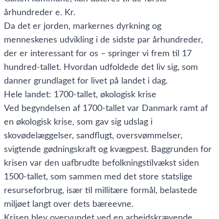
århundreder e. Kr.
Da det er jorden, markernes dyrkning og
menneskenes udvikling i de sidste par århundreder,
der er interessant for os – springer vi frem til 17
hundred-tallet. Hvordan udfoldede det liv sig, som
danner grundlaget for livet på landet i dag.
Hele landet: 1700-tallet, økologisk krise
Ved begyndelsen af 1700-tallet var Danmark ramt af
en økologisk krise, som gav sig udslag i
skovødelæggelser, sandflugt, oversvømmelser,
svigtende gødningskraft og kvægpest. Baggrunden for
krisen var den uafbrudte befolkningstilvækst siden
1500-tallet, som sammen med det store statslige
resurseforbrug, især til millitære formål, belastede
miljøet langt over dets bæreevne.
Krisen blev overvundet ved en arbejdskrævende