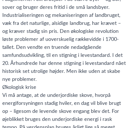
sover og bruger deres fritid i de små landsbyer.
Industrialiseringen og mekaniseringen af landbruget,
væk fra det naturlige, alsidige landbrug, har krævet –
og kræver stadig sin pris. Den økologiske revolution
løste problemer af uoverskuelig rækkevidde i 1700-
tallet. Den vendte en truende nedadgående
samfundsudvikling, til en stigning i levestandard. I det
20. Århundrede har denne stigning i levestandard nået
historisk set utrolige højder. Men ikke uden at skabe
nye problemer.
Økologisk krise
Vi må antage, at de underjordiske skove, hvorpå
energiforsyningen stadig hviler, en dag vil blive brugt
op – ligesom de levende skove engang blev det. For
øjeblikket bruges den underjordiske energi i rask
tempo. På verdensplan bruges årligt lige så meget