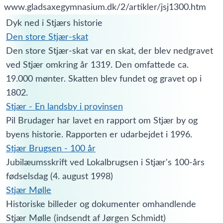
www.gladsaxegymnasium.dk/2/artikler/jsj1300.htm
Dyk ned i Stjærs historie
Den store Stjær-skat
Den store Stjær-skat var en skat, der blev nedgravet
ved Stjær omkring år 1319. Den omfattede ca.
19.000 mønter. Skatten blev fundet og gravet op i
1802.
Stjær - En landsby i provinsen
Pil Brudager har lavet en rapport om Stjær by og
byens historie. Rapporten er udarbejdet i 1996.
Stjær Brugsen - 100 år
Jubilæumsskrift ved Lokalbrugsen i Stjær's 100-års
fødselsdag (4. august 1998)
Stjær Mølle
Historiske billeder og dokumenter omhandlende
Stjær Mølle (indsendt af Jørgen Schmidt)