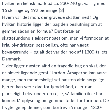
hvilken en kølnsk mark på ca. 230-240 gr. var lig med
16 skillinge og 192 penninge [3]
Hvem var det mon, der gravede skatten ned? Og
hvilken historie ligger der bag den beslutning om at
gemme sådan en formue? Det fortæller
skattefundene sjældent noget om, men vi formoder, at
krig, plyndringer, pest og lign. ofte har været
bevæggrunde – og alt det var der nok af i 1300-tallets
Danmark.
”...der ligger næsten altid en tragedie bag en skat, der
er blevet liggende gemt i Jorden. Årsagerne kan være
mange, men menneskeligt set næsten altid sørgelige.
Ejeren kan være død for fjendehånd, eller død
pludseligt, f.eks. under en rejse, så familien ikke har
kunnet få oplysning om gemmestedet for formuen. De
frygtelige epidemier, som bortrev så mange i 1300-