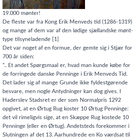
19.000 mønter!
De fleste var fra Kong Erik Menveds tid (1286-1319)
og mange af dem var af den lødige sjællandske mønt-
type tilsyneladende [1]
Det var noget af en formue, der gemte sig i Stjær for
700 år siden:
”.. Et andet Spørgsmaal er, hvad man kunde købe for
de forringede danske Penninge i Erik Menveds Tid.
Det lader sig af mange Grunde ikke fyldestgørende
besvare, men nogle Antydninger kan dog gives. I
Haderslev Stadsret er der som Normalpris 1292
opgivet, at en Ørtug Rug koster 10 Ørtug Penninge:
det vil rimeligvis sige, at en Skæppe Rug kostede 10
Penninge (eller en Ørtug). Andetsteds forekommer i
Slutningen af det 13. Aarhundrede en Ko værdsat til