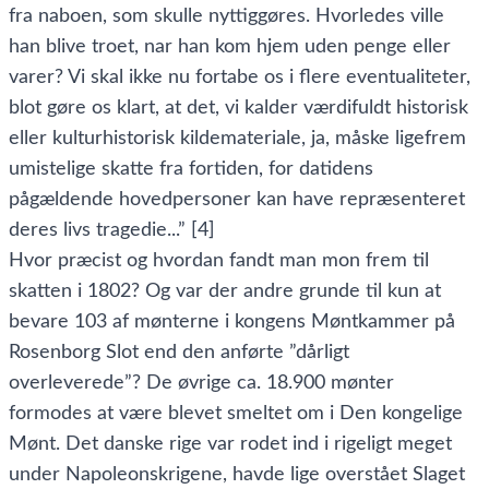
fra naboen, som skulle nyttiggøres. Hvorledes ville
han blive troet, nar han kom hjem uden penge eller
varer? Vi skal ikke nu fortabe os i flere eventualiteter,
blot gøre os klart, at det, vi kalder værdifuldt historisk
eller kulturhistorisk kildemateriale, ja, måske ligefrem
umistelige skatte fra fortiden, for datidens
pågældende hovedpersoner kan have repræsenteret
deres livs tragedie...” [4]
Hvor præcist og hvordan fandt man mon frem til
skatten i 1802? Og var der andre grunde til kun at
bevare 103 af mønterne i kongens Møntkammer på
Rosenborg Slot end den anførte ”dårligt
overleverede”? De øvrige ca. 18.900 mønter
formodes at være blevet smeltet om i Den kongelige
Mønt. Det danske rige var rodet ind i rigeligt meget
under Napoleonskrigene, havde lige overstået Slaget