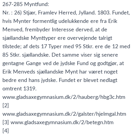
267-285 Myntfund:
Nr. : 26) Stjær, Framlev Herred, Jylland. 1803. Fundet,
hvis Mynter formentlig udelukkende ere fra Erik
Menved, frembyder Interesse derved, at de
sjællandske Mynttyper ere overvejende talrigt
tilstede; af dets 17 Typer med 95 Stkr. ere de 12 med
85 Stkr. sjællandske. Det samme viser sig senere
gentagne Gange ved de jydske Fund og godtgjør, at
Erik Menveds sjællandske Mynt har været noget
bedre end hans jydske. Fundet er blevet nedlagt
omtrent 1319.
www.gladsaxegymnasium.dk/2/hauberg/hbg3c.htm
[2]
www.gladsaxegymnasium.dk/2/galster/hjelmgal.htm
[3] www.gladsaxegymnasium.dk/2/betegn.htm
[4]