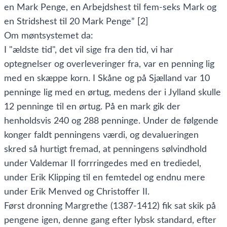
en Mark Penge, en Arbejdshest til fem-seks Mark og
en Stridshest til 20 Mark Penge” [2]
Om møntsystemet da:
I "ældste tid", det vil sige fra den tid, vi har
optegnelser og overleveringer fra, var en penning lig
med en skæppe korn. I Skåne og på Sjælland var 10
penninge lig med en ørtug, medens der i Jylland skulle
12 penninge til en ørtug. På en mark gik der
henholdsvis 240 og 288 penninge. Under de følgende
konger faldt penningens værdi, og devalueringen
skred så hurtigt fremad, at penningens sølvindhold
under Valdemar II forrringedes med en trediedel,
under Erik Klipping til en femtedel og endnu mere
under Erik Menved og Christoffer II.
Først dronning Margrethe (1387-1412) fik sat skik på
pengene igen, denne gang efter lybsk standard, efter