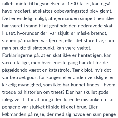
tallets midte til begyndelsen af 1700-tallet, kan også
have medført, at skattes opbevaringssted blev glemt.
Det er endelig muligt, at ejermanden simpelt hen ikke
har været i stand til at genfinde den nedgravede skat.
Huset, hvorunder deri var skjult, er måske brændt,
stenen på marken var fjernet, eller det store træ, som
man brugte til sigtepunkt, kan være væltet.
Forklaringerne på, at en skat ikke er hentet igen, kan
være utallige, men hver eneste gang har det for de
pågældende været en katastrofe. Tænk blot, hvis det
var betroet gods, for kongen eller anden verdslig eller
kirkelig mvndighed, som ikke har kunnet findes - hvem
troede på historien om træet? Der har skullet gode
talegaver til for at undgå den lurende mistanke om, at
pengene var stukket til side til eget brug. Eller
købmanden på rejse, der med sig havde en sum penge