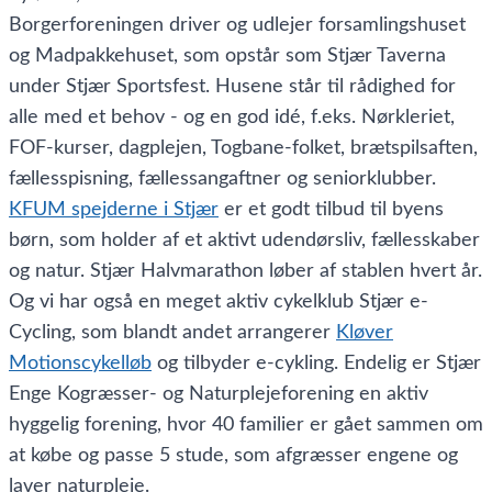
Borgerforeningen driver og udlejer forsamlingshuset
og Madpakkehuset, som opstår som Stjær Taverna
under Stjær Sportsfest. Husene står til rådighed for
alle med et behov - og en god idé, f.eks. Nørkleriet,
FOF-kurser, dagplejen, Togbane-folket, brætspilsaften,
fællesspisning, fællessangaftner og seniorklubber.
KFUM spejderne i Stjær
er et godt tilbud til byens
børn, som holder af et aktivt udendørsliv, fællesskaber
og natur. Stjær Halvmarathon løber af stablen hvert år.
Og vi har også en meget aktiv cykelklub Stjær e-
Cycling, som blandt andet arrangerer
Kløver
Motionscykelløb
og tilbyder e-cykling. Endelig er Stjær
Enge Kogræsser- og Naturplejeforening en aktiv
hyggelig forening, hvor 40 familier er gået sammen om
at købe og passe 5 stude, som afgræsser engene og
laver naturpleje.