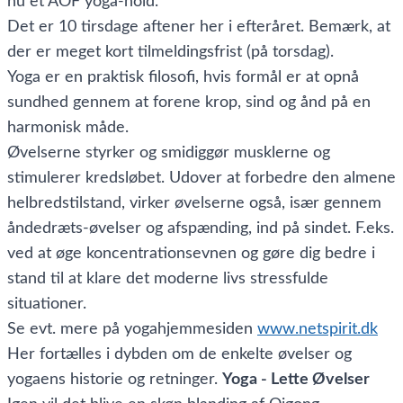
nu et AOF yoga-hold.
Det er 10 tirsdage aftener her i efteråret. Bemærk, at
der er meget kort tilmeldingsfrist (på torsdag).
Yoga er en praktisk filosofi, hvis formål er at opnå
sundhed gennem at forene krop, sind og ånd på en
harmonisk måde.
Øvelserne styrker og smidiggør musklerne og
stimulerer kredsløbet. Udover at forbedre den almene
helbredstilstand, virker øvelserne også, især gennem
åndedræts-øvelser og afspænding, ind på sindet. F.eks.
ved at øge koncentrationsevnen og gøre dig bedre i
stand til at klare det moderne livs stressfulde
situationer.
Se evt. mere på yogahjemmesiden
www.netspirit.dk
Her fortælles i dybden om de enkelte øvelser og
yogaens historie og retninger.
Yoga - Lette Øvelser