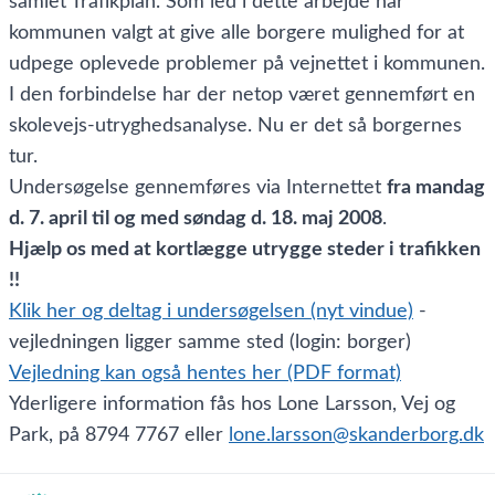
samlet Trafikplan. Som led i dette arbejde har
kommunen valgt at give alle borgere mulighed for at
udpege oplevede problemer på vejnettet i kommunen.
I den forbindelse har der netop været gennemført en
skolevejs-utryghedsanalyse. Nu er det så borgernes
tur.
Undersøgelse gennemføres via Internettet
fra mandag
d. 7. april til og med søndag d. 18. maj 2008
.
Hjælp os med at kortlægge utrygge steder i trafikken
!!
Klik her og deltag i undersøgelsen (nyt vindue)
-
vejledningen ligger samme sted (login: borger)
Vejledning kan også hentes her (PDF format)
Yderligere information fås hos Lone Larsson, Vej og
Park, på 8794 7767 eller
lone.larsson@skanderborg.dk