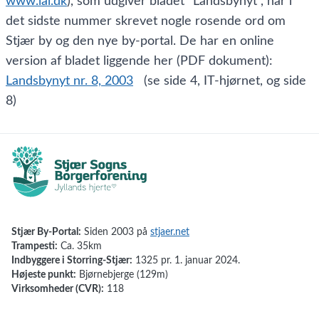
www.lal.dk
), som udgiver bladet "Landsbynyt", har i
det sidste nummer skrevet nogle rosende ord om
Stjær by og den nye by-portal. De har en online
version af bladet liggende her (PDF dokument):
Landsbynyt nr. 8, 2003
(se side 4, IT-hjørnet, og side
8)
Stjær By-Portal:
Siden 2003 på
stjaer.net
Trampesti:
Ca. 35km
Indbyggere i Storring-Stjær:
1325 pr. 1. januar 2024.
Højeste punkt:
Bjørnebjerge (129m)
Virksomheder (CVR):
118