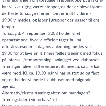
Vi er igang igen om torsdagen i løbeklubben. Ja faktisk
har vi ikke rigtig været stoppet, da der er blevet løbet
de fleste torsdage i ferien. Det er indtil videre kl.
19.30 vi mødes, og løber i grupper der passer til ens
tempo.
Torsdag d. 4. september 2008 holder vi et
opstartsmøde, hvor vi officielt tager hul på
efterårssæsonen. I dagens anledning mødes vi kl.
19.00 for at lave en ½ times fælles træning med fokus
på interval-/tempotræning i anlægget ved klubhuset.
Træningen bliver differentieret ift. niveau, så alle kan
være med. Kl. ca. 19.30, når vi har pustet ud og fået
vejret, holder vi møde i klubhuset med følgende
agenda:
Alternativ/ekstra træningsaften om mandagen?
Træningstider i vinterhalvåret