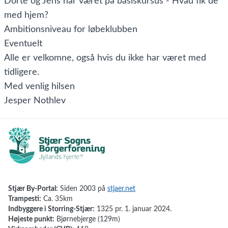
Dorte og Jens har været på basiskursus - Hvad fik de
med hjem?
Ambitionsniveau for løbeklubben
Eventuelt
Alle er velkomne, også hvis du ikke har været med
tidligere.
Med venlig hilsen
Jesper Nothlev
Stjær By-Portal:
Siden 2003 på
stjaer.net
Trampesti:
Ca. 35km
Indbyggere i Storring-Stjær:
1325 pr. 1. januar 2024.
Højeste punkt:
Bjørnebjerge (129m)