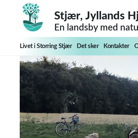
Stjær, Jyllands H
En landsby med natur
Livet i Storring Stjær
Det sker
Kontakter
O