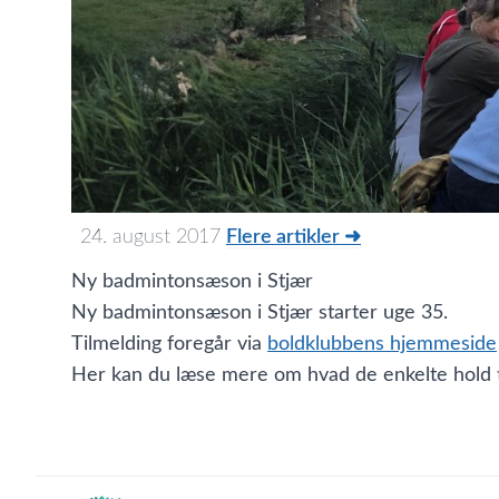
24. august 2017
Flere artikler ➜
Ny badmintonsæson i Stjær
Ny badmintonsæson i Stjær starter uge 35.
Tilmelding foregår via
boldklubbens hjemmeside
Her kan du læse mere om hvad de enkelte hold t