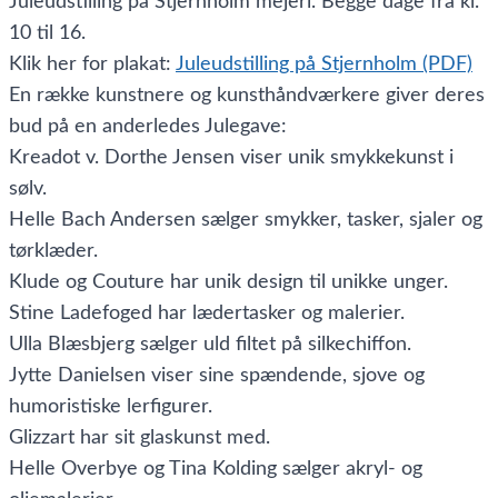
Juleudstilling på Stjernholm mejeri. Begge dage fra kl.
10 til 16.
Klik her for plakat:
Juleudstilling på Stjernholm (PDF)
En række kunstnere og kunsthåndværkere giver deres
bud på en anderledes Julegave:
Kreadot v. Dorthe Jensen viser unik smykkekunst i
sølv.
Helle Bach Andersen sælger smykker, tasker, sjaler og
tørklæder.
Klude og Couture har unik design til unikke unger.
Stine Ladefoged har lædertasker og malerier.
Ulla Blæsbjerg sælger uld filtet på silkechiffon.
Jytte Danielsen viser sine spændende, sjove og
humoristiske lerfigurer.
Glizzart har sit glaskunst med.
Helle Overbye og Tina Kolding sælger akryl- og