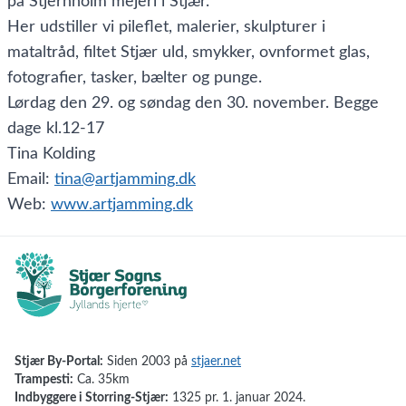
på Stjernholm mejeri i Stjær.
Her udstiller vi pileflet, malerier, skulpturer i
mataltråd, filtet Stjær uld, smykker, ovnformet glas,
fotografier, tasker, bælter og punge.
Lørdag den 29. og søndag den 30. november. Begge
dage kl.12-17
Tina Kolding
Email:
tina@artjamming.dk
Web:
www.artjamming.dk
Stjær By-Portal:
Siden 2003 på
stjaer.net
Trampesti:
Ca. 35km
Indbyggere i Storring-Stjær:
1325 pr. 1. januar 2024.