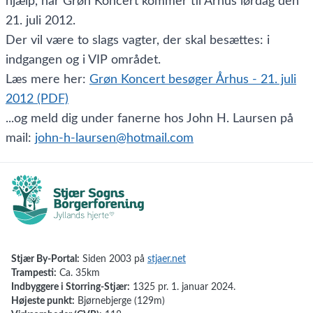
hjælp, når Grøn Koncert kommer til Århus lørdag den
21. juli 2012.
Der vil være to slags vagter, der skal besættes: i
indgangen og i VIP området.
Læs mere her:
Grøn Koncert besøger Århus - 21. juli
2012 (PDF)
...og meld dig under fanerne hos John H. Laursen på
mail:
john-h-laursen@hotmail.com
Stjær By-Portal:
Siden 2003 på
stjaer.net
Trampesti:
Ca. 35km
Indbyggere i Storring-Stjær:
1325 pr. 1. januar 2024.
Højeste punkt:
Bjørnebjerge (129m)