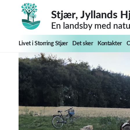
Stjær, Jyllands H
En landsby med natur
Livet i Storring Stjær
Det sker
Kontakter
O